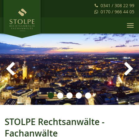
0341 / 308 22 99
0170 / 966 44 05
Togg
navi
1
2
3
4
5
STOLPE Rechtsanwälte -
Fachanwälte