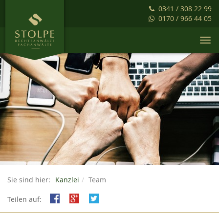
0341 / 308 22 99
0170 / 966 44 05
Togg
navi
Sie sind hier:
Kanzlei
Team
Teilen auf: