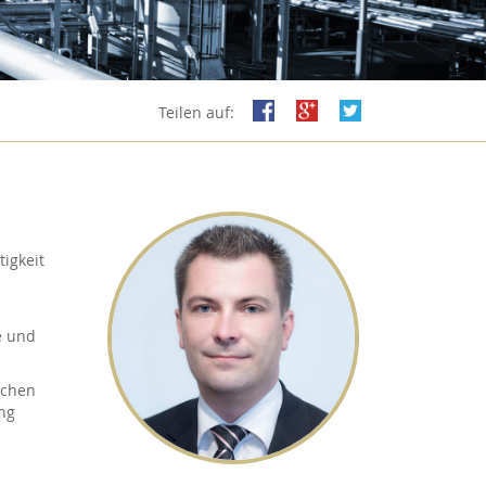
Teilen auf:
igkeit
e und
ichen
ng