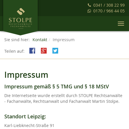
0341 / 308 22 99
0170 / 966 44 05
Togg
navi
Sie sind hier:
Kontakt
Impressum
Teilen auf:
Impressum
Impressum gemäß § 5 TMG und § 18 MStV
Die Internetseite wurde erstellt durch STOLPE Rechtsanwälte
- Fachanwälte, Rechtsanwalt und Fachanwalt Martin Stolpe.
Standort Leipzig:
Karl-Liebknecht-Straße 91