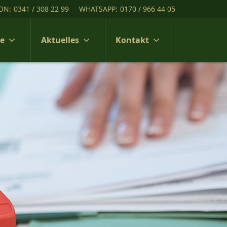
ON:
0341 / 308 22 99
WHATSAPP:
0170 / 966 44 05
ce
Aktuelles
Kontakt