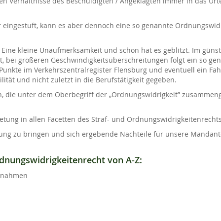
ren Verhältnisse des Beschuldigten / Angeklagten immer in das Urte
ar eingestuft, kann es aber dennoch eine so genannte Ordnungswidr
: Eine kleine Unaufmerksamkeit und schon hat es geblitzt. Im günst
, bei größeren Geschwindigkeitsüberschreitungen folgt ein so ge
unkte im Verkehrszentralregister Flensburg und eventuell ein Fah
ität und nicht zuletzt in die Berufstätigkeit gegeben.
en, die unter dem Oberbegriff der „Ordnungswidrigkeit” zusammen
tung in allen Facetten des Straf- und Ordnungswidrigkeitenrechts
tellung zu bringen und sich ergebende Nachteile für unsere Mandan
dnungswidrigkeitenrecht von A-Z:
aßnahmen