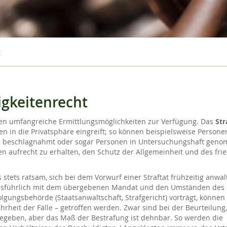
t
igkeitenrecht
den umfangreiche Ermittlungsmöglichkeiten zur Verfügung. Das
Str
en in die Privatsphäre eingreift; so können beispielsweise Persone
beschlagnahmt oder sogar Personen in Untersuchungshaft gen
den aufrecht zu erhalten, den Schutz der Allgemeinheit und des fri
stets ratsam, sich bei dem Vorwurf einer Straftat frühzeitig anwal
 ausführlich mit dem übergebenen Mandat und den Umständen des
olgungsbehörde (Staatsanwaltschaft, Strafgericht) vorträgt, können
heit der Fälle – getroffen werden. Zwar sind bei der Beurteilung
 gegeben, aber das Maß der Bestrafung ist dehnbar. So werden die