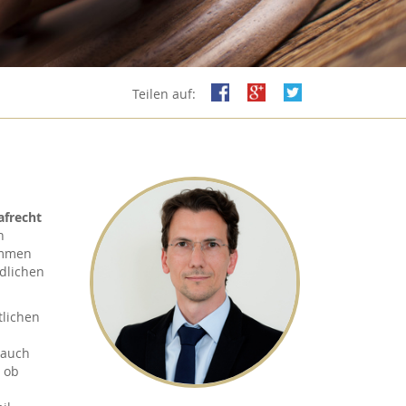
Teilen auf:
afrecht
n
ommen
edlichen
tlichen
 auch
, ob