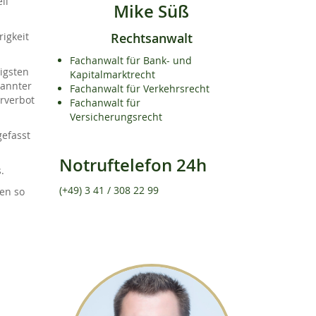
il
Mike Süß
Rechtsanwalt
igkeit
Fachanwalt für Bank- und
igsten
Kapitalmarktrecht
nannter
Fachanwalt für Verkehrsrecht
rverbot
Fachanwalt für
Versicherungsrecht
gefasst
Notruftelefon 24h
.
(+49) 3 41 / 308 22 99
ten so