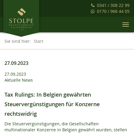
0341 / 308 22 99
0170 / 966 44 05
Togg
navi
Sie sind hier:
Start
27.09.2023
27.09.2023
Aktuelle News
Tax Rulings: In Belgien gewährten
Steuervergünstigungen für Konzerne
rechtswidrig
Die Steuervergünstigungen, die Gesellschaften
multinationaler Konzerne in Belgien gewährt wurden, stellen