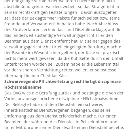
der endgültige Verbleib der weiteren Pakete konnte nicht
abschließend geklärt werden, wobei - so das Strafgericht in
seinen rechtskräftigen Feststellungen - davon auszugehen
sei, dass der Beklagte "vier Pakete für sich selbst bzw. seine
Freunde und Verwandten" behalten habe. Nach Abschluss
des Strafverfahrens erhob das Land Disziplinarklage, auf die
das landesweit zuständige Verwaltungsgericht Trier den
Beamten aus dem Dienst entfernt hat. Mit seiner gegen das
verwaltungsgerichtliche Urteil eingelegten Berufung machte
der Beamte im Wesentlichen geltend, der Käse sei praktisch
nichts mehr wert gewesen, da die Kühlkette durch den Unfall
unterbrochen worden sei. Zudem habe er die Lebensmittel
vor der sicheren Vernichtung retten wollen; er selbst esse
überhaupt keinen Cheddar-Käse.
Schwerwiegende Pflichtverletzung rechtfertigt disziplinare
Höchstmaßnahme
Das OVG wies die Berufung zurück und bestätigte die von der
Vorinstanz ausgesprochene disziplinare Höchstmaßnahme.
Der Beklagte habe mit dem Diebstahl ein schweres
innerdienstliches Dienstvergehen begangen, das seine
Entfernung aus dem Dienst erforderlich mache. Für einen
Beamten, der während des Dienstes in Polizeiuniform und
unter Mitführung seiner Dienstwaffe einen Diebstahl begehe,