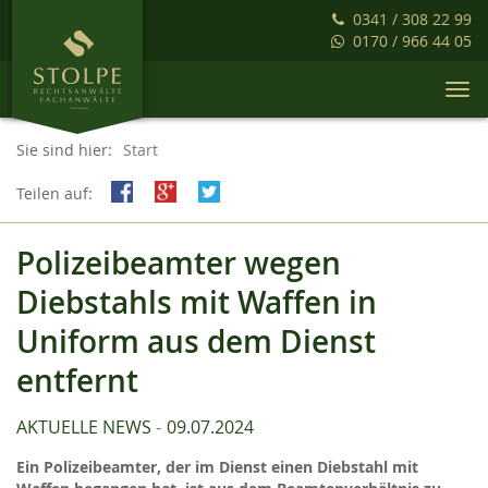
0341 / 308 22 99
0170 / 966 44 05
Togg
navi
Sie sind hier:
Start
Teilen auf:
Polizeibeamter wegen
Diebstahls mit Waffen in
Uniform aus dem Dienst
entfernt
AKTUELLE NEWS
09.07.2024
Ein Polizeibeamter, der im Dienst einen Diebstahl mit