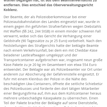
Waffen begangen hat, ist aus dem Beamtenverhältnis zu
entfernen. Dies entschied das Oberverwaltungsgericht
Koblenz.
Der Beamte, der als Polizeioberkommissar bei einer
Polizeiautobahnstation des Landes eingesetzt war, wurde in
einem gegen ihn geführten Strafverfahren wegen Diebstahls
mit Waffen (§§ 242, 244 StGB) in einem minder schweren Fall
verwarnt, wobei sich das Gericht die Verhängung einer
Geldstrafe (90 Tagessätze zu je 25 Euro) vorbehielt. Nach den
Feststellungen des Strafgerichts hatte der beklagte Beamte
nach einem Verkehrsunfall, bei dem ein mit Cheddar-Käse
beladener Lastkraftwagen umgekippt und der
Transportcontainer aufgebrochen war, insgesamt neun große
Käse-Pakete zu je 20 kg im Gesamtwert von etwa 554 Euro
entwendet. Der Beklagte war als Polizeibeamter vor Ort unter
anderem zur Absicherung der Gefahrenstelle eingesetzt. Er
fuhr mit einem Kleinbus der Polizei in die Nähe des
beschädigten Lkw-Containers, öffnete die seitliche Schiebetür
des Polizeibusses und forderte den dort tätigen Mitarbeiter
einer Bergungsfirma auf, ihm aus dem Kühlcontainer heraus
mehrere unbeschädigte Käsepakete zu überreichen. Einen
Teil der Pakete brachte der Beklagte auf seine Dienststelle,