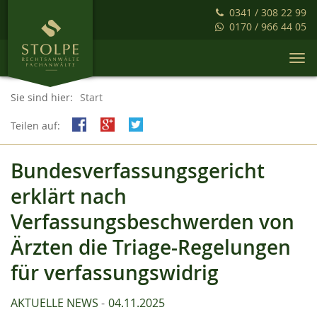
0341 / 308 22 99
0170 / 966 44 05
Togg
navi
Sie sind hier:
Start
Teilen auf:
Bundesverfassungsgericht
erklärt nach
Verfassungsbeschwerden von
Ärzten die Triage-Regelungen
für verfassungswidrig
AKTUELLE NEWS
04.11.2025