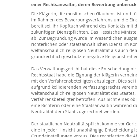
einer Rechtsanwältin, deren Bewerbung unberücksi
Die Klägerin, die muslimischen Glaubens ist und für
im Rahmen des Bewerbungsverfahrens um die Einstel
bereit sei, ihr Kopftuch während des Kontakts mit 
zukünftigen Dienstpflichten. Das Hessische Minist
ab. Zur Begründung wurde im Wesentlichen ausgefüh
richterlichen oder staatsanwaltlichen Dienst im K
weltanschaulich-religiösen Neutralität als auch de
grundrechtlich geschützte negative Religionsfreihei
Das Verwaltungsgericht hat diese Entscheidung nic
Rechtsstaat habe die Eignung der Klägerin verneine
mit den Verfahrensbeteiligten abzulegen. Dies sei 
aufgrund kollidierenden Verfassungsrechts vereinba
weltanschaulich-religiösen Neutralität des Staates,
Verfahrensbeteiligter betroffen. Aus Sicht eines o
eine Richterin oder eine Staatsanwältin während d
Neutralität dem Staat zugerechnet werden.
Der staatlichen Neutralitätspflicht komme vor Geri
eine in jeder Hinsicht unabhängige Entscheidung lo
Grundeinstellungen voraus. Dies rechtfertige die 