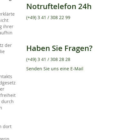
Notruftelefon 24h
erklärte
(+49) 3 41 / 308 22 99
icht
g ihrer
aufhin
tz der
Haben Sie Fragen?
die
(+49) 3 41 / 308 28 28
Senden Sie uns eine E-Mail
ntakts
ndgesetz
der
freiheit
s durch
en
n dort
gerin