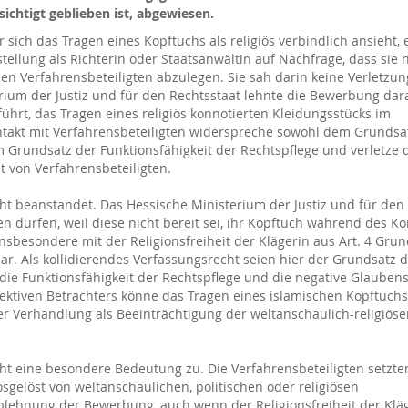
chtigt geblieben ist, abgewiesen.
 sich das Tragen eines Kopftuchs als religiös verbindlich ansieht, 
lung als Richterin oder Staatsanwältin auf Nachfrage, dass sie n
den Verfahrensbeteiligten abzulegen. Sie sah darin keine Verletzun
erium der Justiz und für den Rechtsstaat lehnte die Bewerbung dar
rt, das Tragen eines religiös konnotierten Kleidungsstücks im
ontakt mit Verfahrensbeteiligten widerspreche sowohl dem Grundsa
m Grundsatz der Funktionsfähigkeit der Rechtspflege und verletze 
t von Verfahrensbeteiligten.
ht beanstandet. Das Hessische Ministerium der Justiz und für den
n dürfen, weil diese nicht bereit sei, ihr Kopftuch während des Ko
insbesondere mit der Religionsfreiheit der Klägerin aus Art. 4 Gru
r. Als kollidierendes Verfassungsrecht seien hier der Grundsatz 
 die Funktionsfähigkeit der Rechtspflege und die negative Glaubens
bjektiven Betrachters könne das Tragen eines islamischen Kopftuch
er Verhandlung als Beeinträchtigung der weltanschaulich-religiös
cht eine besondere Bedeutung zu. Die Verfahrensbeteiligten setzte
sgelöst von weltanschaulichen, politischen oder religiösen
Ablehnung der Bewerbung, auch wenn der Religionsfreiheit der Klä