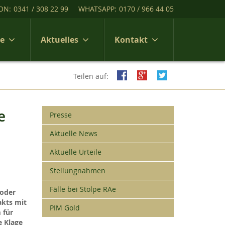
ON:
0341 / 308 22 99
WHATSAPP:
0170 / 966 44 05
ce
Aktuelles
Kontakt
Teilen auf:
e
Presse
Aktuelle News
Aktuelle Urteile
Stellungnahmen
Fälle bei Stolpe RAe
 oder
akts mit
PIM Gold
 für
e Klage