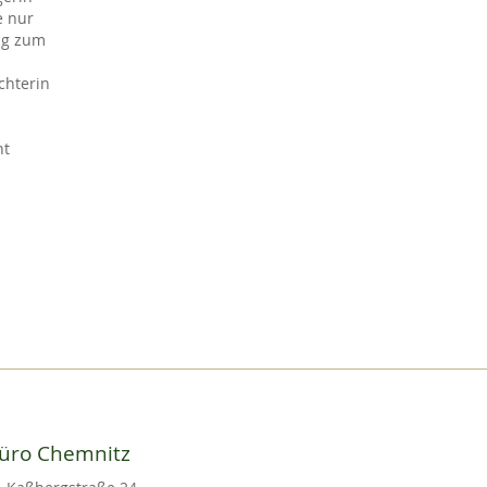
e nur
ng zum
chterin
ht
üro Chemnitz