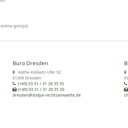
des
online (pm/pt)
Büro Dresden
B
Käthe-Kollwitz-Ufer 92
01309 Dresden
0
(+49) 03 51 / 31 28 35 55
(+49) 03 51 / 31 28 35 50
dresden@stolpe-rechtsanwaelte.de
c