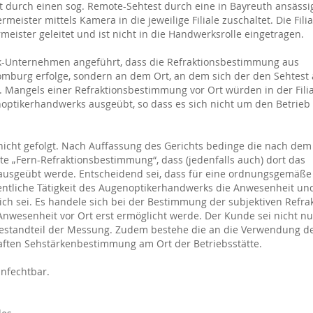
rt durch einen sog. Remote-Sehtest durch eine in Bayreuth ansässi
meister mittels Kamera in die jeweilige Filiale zuschaltet. Die Filia
ister geleitet und ist nicht in die Handwerksrolle eingetragen.
k-Unternehmen angeführt, dass die Refraktionsbestimmung aus
 Homburg erfolge, sondern an dem Ort, an dem sich der den Sehtest
Mangels einer Refraktionsbestimmung vor Ort würden in der Filia
optikerhandwerks ausgeübt, so dass es sich nicht um den Betrieb
nicht gefolgt. Nach Auffassung des Gerichts bedinge die nach dem
hte „Fern-Refraktionsbestimmung“, dass (jedenfalls auch) dort das
ausgeübt werde. Entscheidend sei, dass für eine ordnungsgemäße
ntliche Tätigkeit des Augenoptikerhandwerks die Anwesenheit un
ch sei. Es handele sich bei der Bestimmung der subjektiven Refra
wesenheit vor Ort erst ermöglicht werde. Der Kunde sei nicht nu
Bestandteil der Messung. Zudem bestehe die an die Verwendung d
aften Sehstärkenbestimmung am Ort der Betriebsstätte.
anfechtbar.