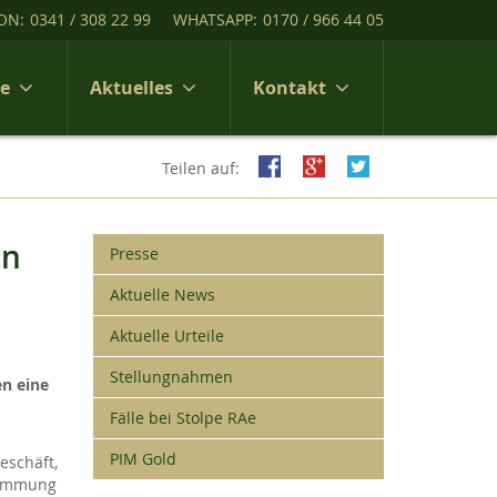
ON:
0341 / 308 22 99
WHATSAPP:
0170 / 966 44 05
ce
Aktuelles
Kontakt
Teilen auf:
in
Presse
Aktuelle News
Aktuelle Urteile
Stellungnahmen
n eine
Fälle bei Stolpe RAe
PIM Gold
eschäft,
stimmung