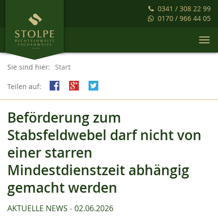
0341 / 308 22 99
0170 / 966 44 05
Togg
navi
Sie sind hier:
Start
Teilen auf:
Beförderung zum
Stabsfeldwebel darf nicht von
einer starren
Mindestdienstzeit abhängig
gemacht werden
AKTUELLE NEWS
02.06.2026