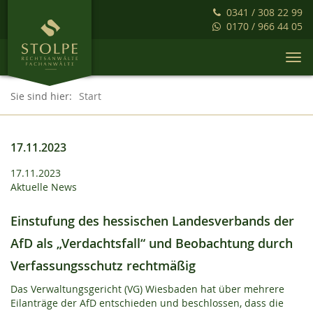
0341 / 308 22 99
0170 / 966 44 05
Togg
navi
Sie sind hier:
Start
17.11.2023
17.11.2023
Aktuelle News
Einstufung des hessischen Landesverbands der
AfD als „Verdachtsfall“ und Beobachtung durch
Verfassungsschutz rechtmäßig
Das Verwaltungsgericht (VG) Wiesbaden hat über mehrere
Eilanträge der AfD entschieden und beschlossen, dass die